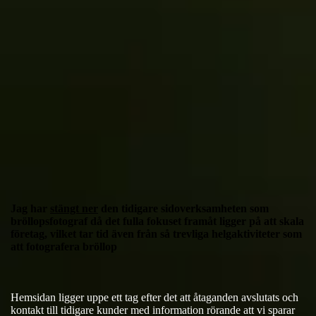
Jag har
stängt ner
den tidigare sidoverksamheten som
bröllopsfotograf då det fulla fokuset framåt ligger på att skala
företag, vilket tar tid även från så trevliga helgaktiviteter som
att fotografera bröllop
Hemsidan ligger uppe ett tag efter det att åtaganden avslutats och
kontakt till tidigare kunder med information rörande att vi sparar