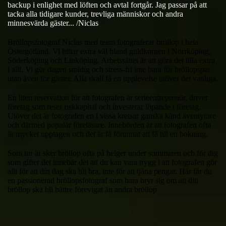
backup i enlighet med löften och avtal fortgår. Jag passar på att
tacka alla tidigare kunder, trevliga människor och andra
minnesvärda gäster... /Niclas
Bröllopsfotograf Niclas med team fotograferar bröllop i hela
Östergötland. Vi hittar extra väl bland guldkornen i Norrköping,
Söderköping och Linköping. Arbetssättet är att göra det lilla extra
i allt. Vi gör dagen smidig och stress-fri inte bara för bröllopspar
utan även för gäster. Alla skall få en upplevelse utöver det vanliga.
En liten reservation för att fotografen är serieentreprenör, driver
företag som reser riskkapital och investerar löpande i företag.
Utöver det är fotografen en i vissa kretsar ganska känd äventyrare
och därmed populär föreläsare. Innebörden är att fotografen ofta
är mycket upptagen och det är få förunnat att få till en bokning.
Som tur är sker bröllop ofta på helger under sommaren och för dig
som gifter det innebär det att du kan vara trygg i att fotografen gör
allt för att din dag ska bli bra, inte för att tjäna pengar. Här får du
en passionerad bröllopsfotograf som bara bryr sig om att ditt
bröllop ska bli bättre förevigat än andra bröllop